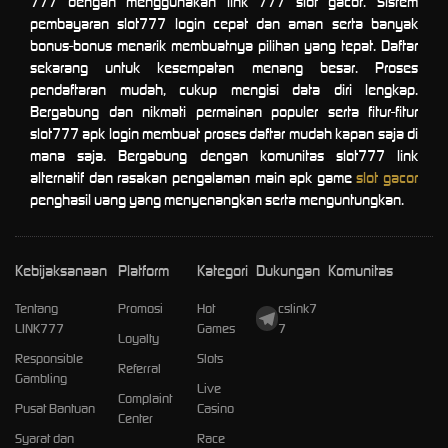
777 dengan menggunakan link 777 slot gacor. Sistem
pembayaran slot777 login cepat dan aman serta banyak
bonus-bonus menarik membuatnya pilihan yang tepat. Daftar
sekarang untuk kesempatan menang besar. Proses
pendaftaran mudah, cukup mengisi data diri lengkap.
Bergabung dan nikmati permainan populer serta fitur-fitur
slot777 apk login membuat proses daftar mudah kapan saja di
mana saja. Bergabung dengan komunitas slot777 link
alternatif dan rasakan pengalaman main apk game
slot gacor
penghasil uang yang menyenangkan serta menguntungkan.
Kebijaksanaan
Platform
Kategori
Dukungan
Komunitas
Tentang
Promosi
Hot
cslink7
LINK777
Games
7
Loyalty
Responsible
Slots
Referral
Gambling
Live
Complaint
Pusat Bantuan
Casino
Center
Syarat dan
Race