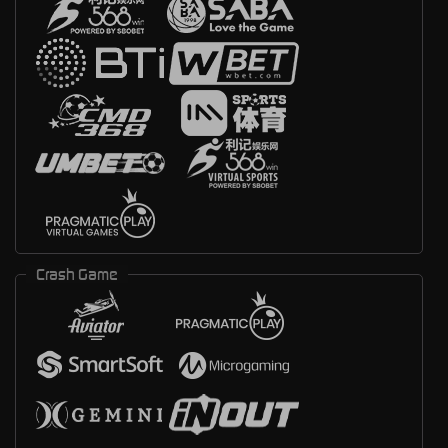
Crash Game