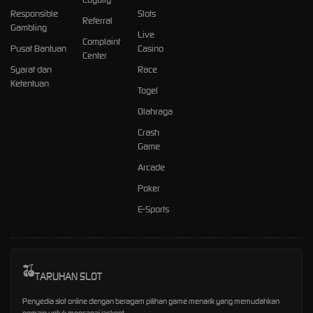
Responsible
Slots
Referral
Gambling
Live
Complaint
Pusat Bantuan
Casino
Center
Syarat dan
Race
Ketentuan
Togel
Olahraga
Crash
Game
Arcade
Poker
E-Sports
TARUHAN SLOT
Penyedia slot online dengan beragam pilihan game menarik yang memudahkan
pemain untuk mencapai jackpot