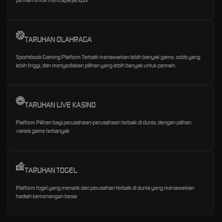
TARUHAN OLAHRAGA
Sportsbook Gaming Platform Terbaik menawarkan lebih banyak game, odds yang
lebih tinggi, dan menyediakan pilihan yang lebih banyak untuk pemain.
TARUHAN LIVE KASINO
Platform Pilihan bagi perusahaan-perusahaan terbaik di dunia, dengan pilihan
variasi game terbanyak
TARUHAN TOGEL
Platform togel yang menarik dari perusahan terbaik di dunia yang menawarkan
hadiah kemenangan besar