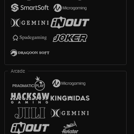
Arcade