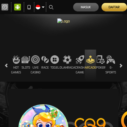
MASUK
DAFTAR
HOT
SLOTS
LIVE
RACE
TOGEL
OLAHRAGA
CRASH
ARCADE
POKER
E-
PROMO
GAMES
CASINO
GAME
SPORTS