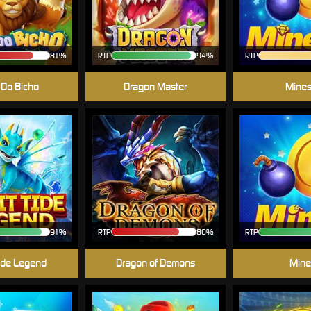
81%
RTP
94%
RTP
 Do Bicho
Dragon Master
Mines
91%
RTP
80%
RTP
 Tide Legend
Dragon of Demons
Mine