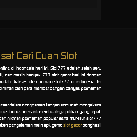
sat Cari Cuan Slot
line di Indonesia hari ini. Slot777 adalah salah satu
ft, dan masih banyak 777 slot gacor hari ini dengan
dah diakses oleh pemain slot777 di indonesia. Ini
iminati oleh para member dengan banyak permainan
ot besar dalam genggaman tangan semudah mengakses
onus-bonus menarik membuatnya pilihan yang tepat.
nikmati permainan populer serta fitur-fitur slot777
rasakan pengalaman main apk game
slot gacor
penghasil