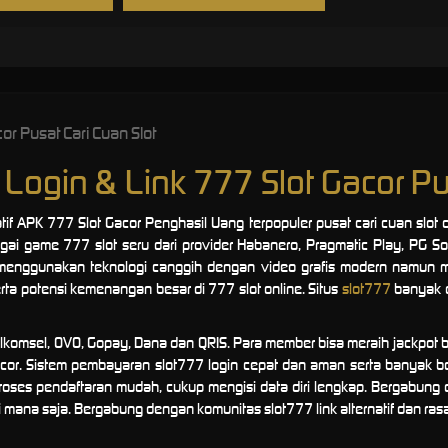
or Pusat Cari Cuan Slot
 Login & Link 777 Slot Gacor Pu
if APK 777 Slot Gacor Penghasil Uang terpopuler pusat cari cuan slot on
ai game 777 slot seru dari provider Habanero, Pragmatic Play, PG So
enggunakan teknologi canggih dengan video grafis modern namun mu
ta potensi kemenangan besar di 777 slot online. Situs
slot777
banyak d
elkomsel, OVO, Gopay, Dana dan QRIS. Para member bisa meraih jackp
cor. Sistem pembayaran slot777 login cepat dan aman serta banyak b
ses pendaftaran mudah, cukup mengisi data diri lengkap. Bergabung dan 
i mana saja. Bergabung dengan komunitas slot777 link alternatif dan 