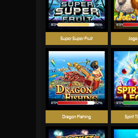
RTP
86%
RTP
Super Super Fruit
Jogo
RTP
82%
RTP
Dragon Fishing
Spirit