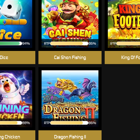
94%
RTP
86%
RTP
Dice
Cai Shen Fishing
King Of Fo
88%
RTP
86%
ng Chicken
Dragon Fishing II