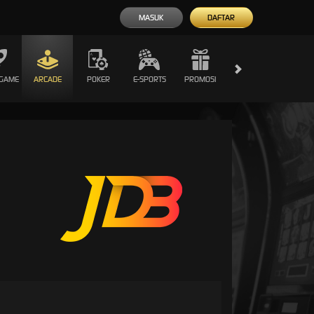
MASUK
DAFTAR
 GAME
ARCADE
POKER
E-SPORTS
PROMOSI