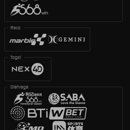
Race
Togel
Olahraga