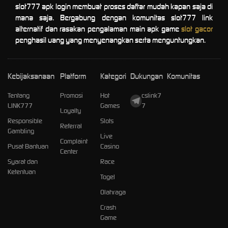
slot777 apk login membuat proses daftar mudah kapan saja di
mana saja. Bergabung dengan komunitas slot777 link
alternatif dan rasakan pengalaman main apk game
slot gacor
penghasil uang yang menyenangkan serta menguntungkan.
Kebijaksanaan
Platform
Kategori
Dukungan
Komunitas
Tentang
Promosi
Hot
cslink7
LINK777
Games
7
Loyalty
Responsible
Slots
Referral
Gambling
Live
Complaint
Pusat Bantuan
Casino
Center
Syarat dan
Race
Ketentuan
Togel
Olahraga
Crash
Game