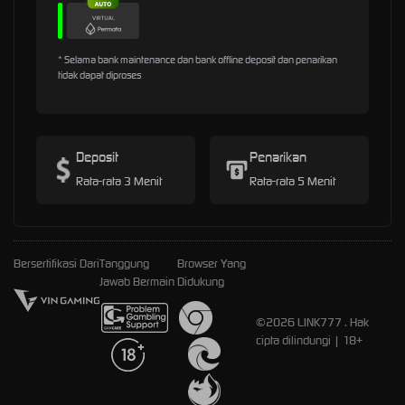
* Selama bank maintenance dan bank offline deposit dan penarikan
tidak dapat diproses
Deposit
Penarikan
Rata-rata 3 Menit
Rata-rata 5 Menit
Bersertifikasi Dari
Tanggung
Browser Yang
Jawab Bermain
Didukung
©2026 LINK777 . Hak
cipta dilindungi | 18+