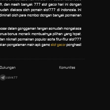
ft, dan masih banyak 777 slot gacor hari ini dengan
dah diakses oleh pemain slot777 di indonesia. Ini
iminati oleh para member dengan banyak permainan
ot besar dalam genggaman tangan semudah mengakses
onus-bonus menarik membuatnya pilihan yang tepat.
nikmati permainan populer serta fitur-fitur slot777
rasakan pengalaman main apk game
slot gacor
penghasil
Dukungan
Komunitas
cslink77