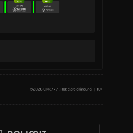
©2026 LINK777 . Hak cipta dilindungi | 18+