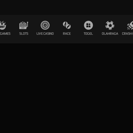
 GAMES
SLOTS
LIVE CASINO
RACE
TOGEL
OLAHRAGA
CRASH