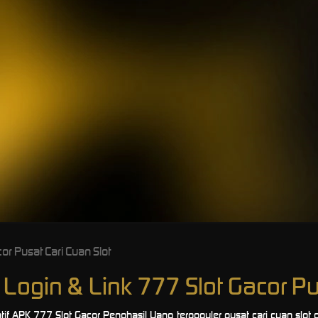
or Pusat Cari Cuan Slot
 Login & Link 777 Slot Gacor Pu
if APK 777 Slot Gacor Penghasil Uang terpopuler pusat cari cuan slot on