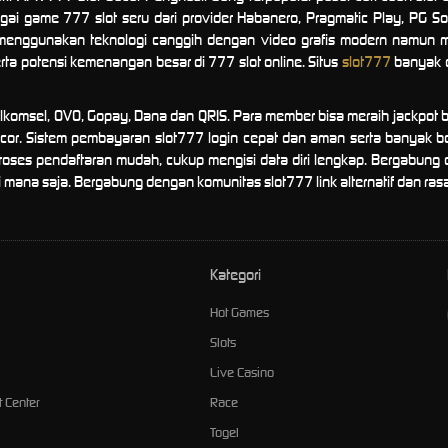
ai game 777 slot seru dari provider Habanero, Pragmatic Play, PG So
enggunakan teknologi canggih dengan video grafis modern namun mu
ta potensi kemenangan besar di 777 slot online. Situs
slot777
banyak d
elkomsel, OVO, Gopay, Dana dan QRIS. Para member bisa meraih jackp
cor. Sistem pembayaran slot777 login cepat dan aman serta banyak b
ses pendaftaran mudah, cukup mengisi data diri lengkap. Bergabung dan 
i mana saja. Bergabung dengan komunitas slot777 link alternatif dan 
Kategori
Hot Games
Slots
Live Casino
 Center
Race
Togel