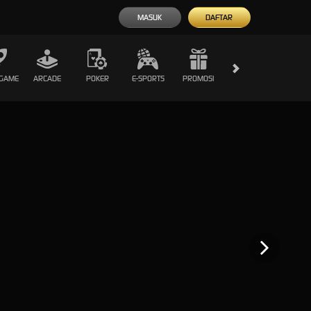
MASUK
DAFTAR
 GAME
ARCADE
POKER
E-SPORTS
PROMOSI